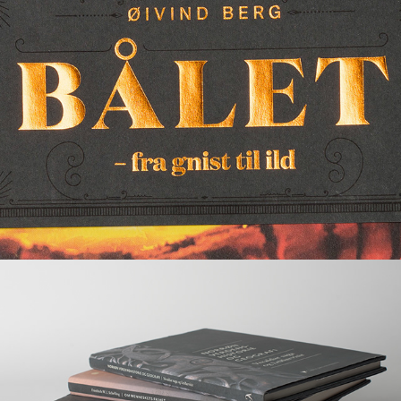
Bålet
Thorleif Dahls kulturbibliotek